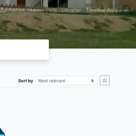
nformation
News
Help
Librarian
Member Area
Sort by