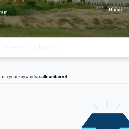
Home
I
IPUR
from your keywords:
callnumber=4