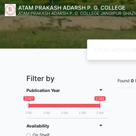
ATAM PRAKASH ADARSH P. G. COLLEGE
ATAM PRAKASH ADARSH P. G. COLLEGE JANGIPUR GHAZ
Filter by
Found
0
Publication Year
2 007
2 024
2 007
2 011
2 016
2 020
2 024
Availability
On Shelf