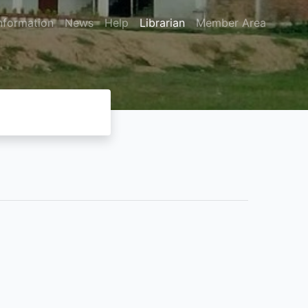
nformation
News
Help
Librarian
Member Area