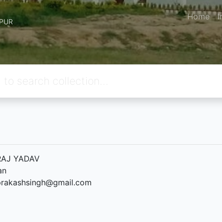
Home
I
IPUR
AJ YADAV
an
prakashsingh@gmail.com