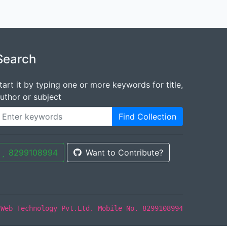
Search
tart it by typing one or more keywords for title,
uthor or subject
Find Collection
8299108994
Want to Contribute?
y
Web Technology Pvt.Ltd. Mobile No. 8299108994